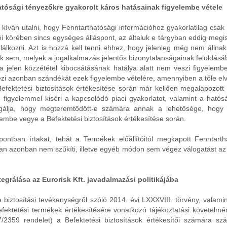
tósági tényezőkre gyakorolt káros hatásainak figyelembe vétele
 kíván utalni, hogy Fenntarthatósági információhoz gyakorlatilag csak a 
lítói körében sincs egységes álláspont, az általuk e tárgyban eddig me
alálkozni. Azt is hozzá kell tenni ehhez, hogy jelenleg még nem álln
k sem, melyek a jogalkalmazás jelentős bizonytalanságainak feloldásá
 a jelen közzététel kibocsátásának hatálya alatt nem veszi figyelemb
ejezi azonban szándékát ezek figyelembe vételére, amennyiben a tőle 
 Befektetési biztosítások értékesítése során már kellően megalapozot
 figyelemmel kiséri a kapcsolódó piaci gyakorlatot, valamint a hatós
zsgálja, hogy megteremtődött-e számára annak a lehetősége, hogy a
lembe vegye a Befektetési biztosítások értékesítése során.
ontban írtakat, tehát a Termékek előállítóitól megkapott Fenntarth
n azonban nem szűkíti, illetve egyéb módon sem végez válogatást az ált
grálása az Eurorisk Kft. javadalmazási politikájába
 biztosítási tevékenységről szóló 2014. évi LXXXVIII. törvény, valam
befektetési termékek értékesítésére vonatkozó tájékoztatási követelmén
7/2359 rendelet) a Befektetési biztosítások értékesítői számára s