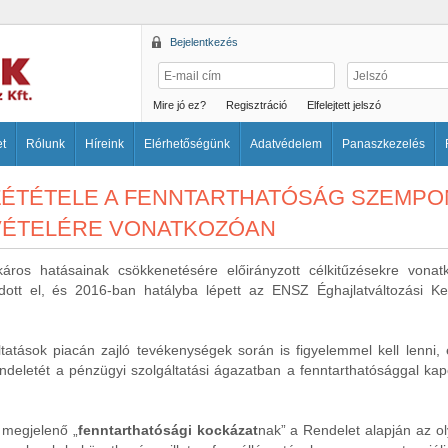
Bejelentkezés
Mire jó ez?
Regisztráció
Elfelejtett jelszó
et
Rólunk
Híreink
Elérhetőségünk
Adatvédelem
Panaszkezelés
ZZÉTÉTELE A FENNTARTHATÓSÁG SZEMP
VÉTELÉRE VONATKOZÓAN
 káros hatásainak csökkenetésére előirányzott célkitűzésekre vo
adott el, és 2016-ban hatályba lépett az ENSZ Éghajlatváltozási Ke
áltatások piacán zajló tevékenységek során is figyelemmel kell lenni
deletét a pénzügyi szolgáltatási ágazatban a fenntarthatósággal kapc
 megjelenő „
fenntarthatósági kockázat
nak” a Rendelet alapján az ol