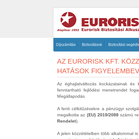
Díjszámítás
Biztosítások
Biztosítási segédl
AZ EURORISK KFT. KÖ
HATÁSOK FIGYELEMBE
Az éghajlatváltozás kockázatainak és
fenntartható fejlődési menetrendet fog
Megállapodás.
A fenti célkitűzésekre a pénzügyi szolg
megalkotta az
(EU) 2019/2088
számú ren
Rendelet
).
A jelen közzétételben több alkalommal is