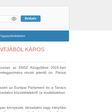
Fogyasztóvédelem
ONTJÁBÓL KÁROS
natkozóan az ENSZ Közgyűlése 2015-ben
retegyezmény részét jelentő ún. Párizsi
, ezért az Európai Parlament és a Tanács
solatos közzétételekről (a továbbiakban:
yan környezeti, társadalmi vagy irányítási