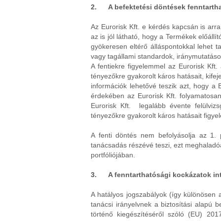
2. A befektetési döntések fenntartha
Az Eurorisk Kft. e kérdés kapcsán is arra
az is jól látható, hogy a Termékek előál
gyökeresen eltérő álláspontokkal lehet t
vagy tagállami standardok, iránymutatáso
A fentiekre figyelemmel az Eurorisk Kft.
tényezőkre gyakorolt káros hatásait, kif
információk lehetővé teszik azt, hogy a
érdekében az Eurorisk Kft. folyamatosan
Eurorisk Kft. legalább évente felülvi
tényezőkre gyakorolt káros hatásait figye
A fenti döntés nem befolyásolja az 1. p
tanácsadás részévé teszi, ezt meghaladóa
portfóliójában.
3. A fenntarthatósági kockázatok inte
A hatályos jogszabályok (így különösen a
tanácsi irányelvnek a biztosítási alapú 
történő kiegészítéséről szóló (EU) 201