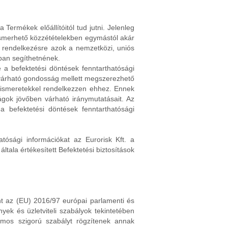
Termékek előállítóitól tud jutni. Jelenleg
gismerhető közzétételekben egymástól akár
ak rendelkezésre azok a nemzetközi, uniós
ban segíthetnének.
e a befektetési döntések fenntarthatósági
elvárható gondosság mellett megszerezhető
t ismeretekkel rendelkezzen ehhez. Ennek
ágok jövőben várható iránymutatásait. Az
 befektetési döntések fenntarthatósági
atósági információkat az Eurorisk Kft. a
ala értékesített Befektetési biztosítások
int az (EU) 2016/97 európai parlamenti és
yek és üzletviteli szabályok tekintetében
zámos szigorú szabályt rögzítenek annak