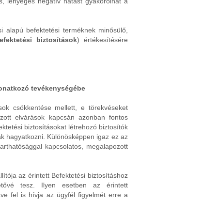
is, lényeges negatív hatást gyakorolhat a
si alapú befektetési terméknek minősülő,
efektetési biztosítások
) értékesítésére
 vonatkozó tevékenységébe
ások csökkentése mellett, e törekvéseket
zott elvárások kapcsán azonban fontos
tetési biztosításokat létrehozó biztosítók
csak hagyatkozni. Különösképpen igaz ez az
ntarthatósággal kapcsolatos, megalapozott
tója az érintett Befektetési biztosításhoz
etővé tesz. Ilyen esetben az érintett
ve fel is hívja az ügyfél figyelmét erre a