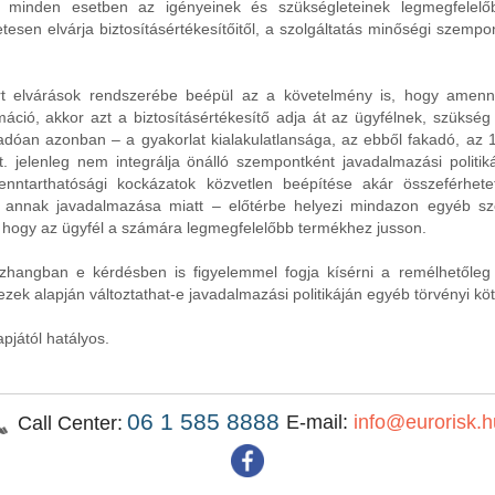
l minden esetben az igényeinek és szükségleteinek legmegfelelő
tesen elvárja biztosításértékesítőitől, a szolgáltatás minőségi szempont
rt elvárások rendszerébe beépül az a követelmény is, hogy amenny
áció, akkor azt a biztosításértékesítő adja át az ügyfélnek, szükség 
óan azonban – a gyakorlat kialakulatlansága, az ebből fakadó, az 1. 
t. jelenleg nem integrálja önálló szempontként javadalmazási politik
enntarthatósági kockázatok közvetlen beépítése akár összeférhete
 – annak javadalmazása miatt – előtérbe helyezi mindazon egyéb s
, hogy az ügyfél a számára legmegfelelőbb termékhez jusson.
szhangban e kérdésben is figyelemmel fogja kísérni a remélhetőleg 
ezek alapján változtathat-e javadalmazási politikáján egyéb törvényi k
pjától hatályos.
06 1 585 8888
E-mail:
info@eurorisk.h
Call Center: