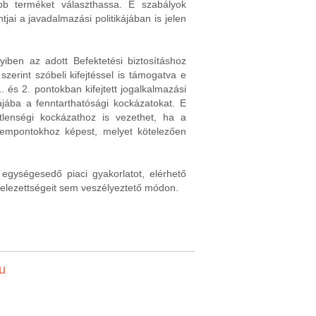
bb terméket választhassa. E szabályok
jai a javadalmazási politikájában is jelen
iben az adott Befektetési biztosításhoz
szerint szóbeli kifejtéssel is támogatva e
és 2. pontokban kifejtett jogalkalmazási
ájába a fenntarthatósági kockázatokat. E
tlenségi kockázathoz is vezethet, ha a
zempontokhoz képest, melyet kötelezően
egységesedő piaci gyakorlatot, elérhető
ötelezettségeit sem veszélyeztető módon.
u