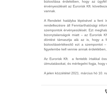
biztosítása érdekében, hogy az ügyfé
érvényesülését az Eurorisk Kft. következe
vannak.
A Rendelet hatályba lépésével a fent í
rendelkezésre áll Fenntarthatósági inform
szempontok érvényesülését. Ezt meghalad
bizonytalanságok miatt – az Eurorisk Kf
döntést támasztja alá az is, hogy a f
biztosításértékesítő ezt a szempontot
figyelembe kell vennie annak érdeklében
Az Eurorisk Kft. a fentebb írtakkal ös
útmutatásokat, és mérlegelni fogja, hogy 
A jelen közzététel 2021. március hó 10. na