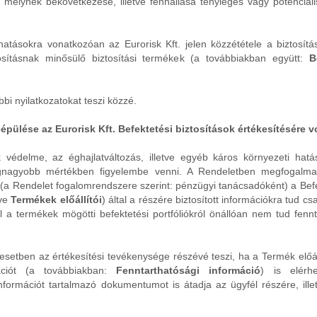
 melynek bekövetkezése, illetve fennállása tényleges vagy potenciál
atásokra vonatkozóan az Eurorisk Kft. jelen közzététele a biztosítá
ztosításnak minősülő biztosítási termékek (a továbbiakban együtt:
B
bbi nyilatkozatokat teszi közzé.
pülése az Eurorisk Kft. Befektetési biztosítások értékesítésére
k védelme, az éghajlatváltozás, illetve egyéb káros környezeti hat
gnagyobb mértékben figyelembe venni. A Rendeletben megfogalma
 (a Rendelet fogalomrendszere szerint: pénzügyi tanácsadóként) a Befek
tve
Termékek előállítói
) által a részére biztosított információkra tud 
hol a termékek mögötti befektetési portfóliókról önállóan nem tud fen
 esetben az értékesítési tevékenysége részévé teszi, ha a Termék előállí
mációt (a továbbiakban:
Fenntarthatósági információ
) is elérh
nformációt tartalmazó dokumentumot is átadja az ügyfél részére, illet