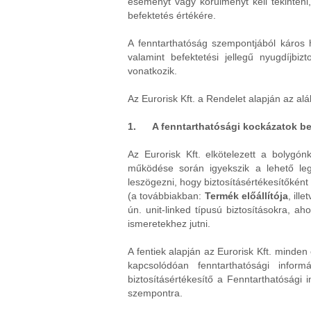
eseményt vagy körülményt kell tekinteni,
befektetés értékére.
A fenntarthatóság szempontjából káros h
valamint befektetési jellegű nyugdíjbi
vonatkozik.
Az Eurorisk Kft. a Rendelet alapján az alá
1. A fenntarthatósági kockázatok beé
Az Eurorisk Kft. elkötelezett a bolygón
működése során igyekszik a lehető le
leszögezni, hogy biztosításértékesítőként
(a továbbiakban:
Termék előállítója
, ille
ún. unit-linked típusú biztosításokra, a
ismeretekhez jutni.
A fentiek alapján az Eurorisk Kft. minden
kapcsolódóan fenntarthatósági infor
biztosításértékesítő a Fenntarthatósági i
szempontra.