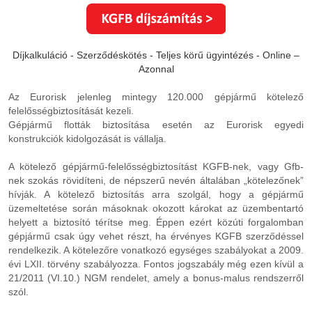
Díjkalkuláció - Szerződéskötés - Teljes körű ügyintézés - Online –
Azonnal
Az Eurorisk jelenleg mintegy 120.000 gépjármű kötelező
felelősségbiztosítását kezeli.
Gépjármű flották biztosítása esetén az Eurorisk egyedi
konstrukciók kidolgozását is vállalja.
A kötelező gépjármű-felelősségbiztosítást KGFB-nek, vagy Gfb-
nek szokás rövidíteni, de népszerű nevén általában „kötelezőnek”
hívják. A kötelező biztosítás arra szolgál, hogy a gépjármű
üzemeltetése során másoknak okozott károkat az üzembentartó
helyett a biztosító térítse meg. Éppen ezért közúti forgalomban
gépjármű csak úgy vehet részt, ha érvényes KGFB szerződéssel
rendelkezik. A kötelezőre vonatkozó egységes szabályokat a 2009.
évi LXII. törvény szabályozza. Fontos jogszabály még ezen kívül a
21/2011 (VI.10.) NGM rendelet, amely a bonus-malus rendszerről
szól.