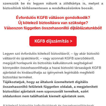
szerezzük be és legyen nálunk a zöldkártya is, melyet a
biztosítónk térítésmentesen a rendelkezésünkre bocsát.
Évfordulós KGFB váltáson gondolkodik?
Új kötelező biztosításra van szüksége?
Válasszon független összehasonlító díjtáblázatunkból!
Legyen szó évfordulós kötelező biztosításról, – így akár biztosító
váltásról és újrakötésről, – vagy azonnali KGFB szerződésről,
megújult honlapunk és biztosítás kalkulátorunk segítségével
könnyedén összehasonlíthatja a hazai biztosító társaságok KGFB
ajánlatait és kiválaszthatja az igényeinek leginkább megfelelő
biztosítási terméket.
Tájékoztatjuk, hogy a
z általunk üzemeltetett digitális
összehasonlító felületek független oldalak, a megjelenített
biztosítási ajánlatok nem szponzorált termékek, ezért
oldalunkon nem találhatóak kiemelt ajánlatok sem.
A kötelező biztosítás kalkulációjának és összehasonlításának