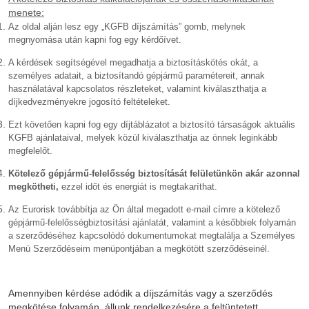
menete:
Az oldal alján lesz egy „KGFB díjszámítás” gomb, melynek
megnyomása után kapni fog egy kérdőívet.
A kérdések segítségével megadhatja a biztosításkötés okát, a
személyes adatait, a biztosítandó gépjármű paramétereit, annak
használatával kapcsolatos részleteket, valamint kiválaszthatja a
díjkedvezményekre jogosító feltételeket.
Ezt követően kapni fog egy díjtáblázatot a biztosító társaságok aktuális
KGFB ajánlataival, melyek közül kiválaszthatja az önnek leginkább
megfelelőt.
Kötelező gépjármű-felelősség biztosítását felületünkön akár azonnal
megkötheti,
ezzel időt és energiát is megtakaríthat.
Az Eurorisk továbbítja az Ön által megadott e-mail címre a kötelező
gépjármű-felelősségbiztosítási ajánlatát, valamint a későbbiek folyamán
a szerződéséhez kapcsolódó dokumentumokat megtalálja a Személyes
Menü Szerződéseim menüpontjában a megkötött szerződéseinél.
Amennyiben kérdése adódik a díjszámítás vagy a szerződés
megkötése folyamán, állunk rendelkezésére a feltüntetett