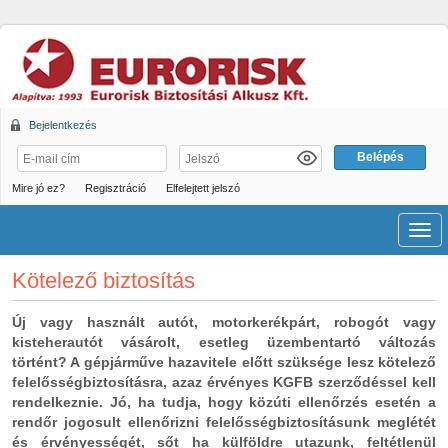
Bejelentkezés
Mire jó ez?
Regisztráció
Elfelejtett jelszó
Men
Kötelező biztosítás
Új vagy használt autót, motorkerékpárt, robogót vagy
kisteherautót vásárolt, esetleg üzembentartó változás
történt? A gépjárműve hazavitele előtt szüksége lesz kötelező
felelősségbiztosításra, azaz érvényes KGFB szerződéssel kell
rendelkeznie. Jó, ha tudja, hogy közúti ellenőrzés esetén a
rendőr jogosult ellenőrizni felelősségbiztosításunk meglétét
és érvényességét, sőt ha külföldre utazunk, feltétlenül