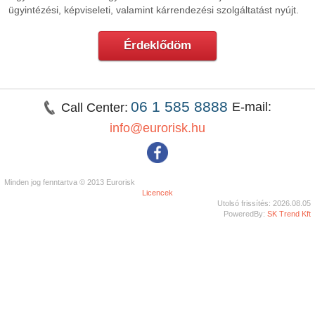
ügyintézési, képviseleti, valamint kárrendezési szolgáltatást nyújt.
Érdeklődöm
06 1 585 8888
E-mail:
Call Center:
info@eurorisk.hu
Minden jog fenntartva © 2013 Eurorisk
Licencek
Utolsó frissítés: 2026.08.05
PoweredBy:
SK Trend Kft