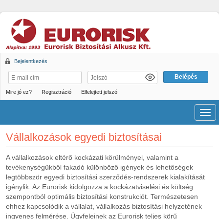
Bejelentkezés
Mire jó ez?
Regisztráció
Elfelejtett jelszó
Men
Vállalkozások egyedi biztosításai
A vállalkozások eltérő kockázati körülményei, valamint a
tevékenységükből fakadó különböző igények és lehetőségek
legtöbbször egyedi biztosítási szerződés-rendszerek kialakítását
igénylik. Az Eurorisk kidolgozza a kockázatviselési és költség
szempontból optimális biztosítási konstrukciót. Természetesen
ehhez kapcsolódik a vállalat, vállalkozás biztosítási helyzetének
ingyenes felmérése. Ügyfeleinek az Eurorisk teljes körű