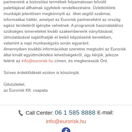
partnereink a biztosítási termékek folyamatosan bővülő
palettájával állhatnak ügyfeleik rendelkezésére. Üzletkötőink
munkáját jelentősen megkönnyíti az őket segítő szakmai,
informatikai háttér, amelyet az Eurorisk partnereként az ország
egész területéről igénybe vehetnek. A programok használatához
szükséges ismereteket kiváló szakembereink irányításával,
útmutatásával sajátíthatják el belső képzéseink keretében,
valamint a napi munkavégzés során egyaránt.
Amennyiben további információkat szeretne megtudni az Eurorisk
által kínált együttműködési lehetőségekről, úgy kérjük, jelezze
felénk az
info@eurorisk.hu
címen, és megkeressük Önt.
Szíves érdeklődését ezúton is köszönjük.
Üdvözlettel,
az Eurorisk Kft. csapata
06 1 585 8888
E-mail:
Call Center:
info@eurorisk.hu