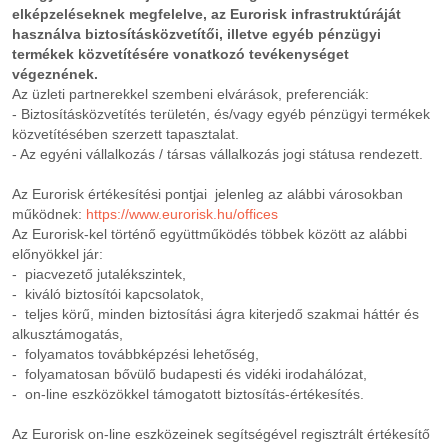
elképzeléseknek megfelelve, az Eurorisk infrastruktúráját
használva biztosításközvetítői, illetve egyéb pénzügyi
termékek közvetítésére vonatkozó tevékenységet
végeznének.
Az üzleti partnerekkel szembeni elvárások, preferenciák:
- Biztosításközvetítés területén, és/vagy egyéb pénzügyi termékek
közvetítésében szerzett tapasztalat.
- Az egyéni vállalkozás / társas vállalkozás jogi státusa rendezett.
Az Eurorisk értékesítési pontjai jelenleg az alábbi városokban
működnek:
https://www.eurorisk.hu/offices
Az Eurorisk-kel történő együttműködés többek között az alábbi
előnyökkel jár:
- piacvezető jutalékszintek,
- kiváló biztosítói kapcsolatok,
- teljes körű, minden biztosítási ágra kiterjedő szakmai háttér és
alkusztámogatás,
- folyamatos továbbképzési lehetőség,
- folyamatosan bővülő budapesti és vidéki irodahálózat,
- on-line eszközökkel támogatott biztosítás-értékesítés.
Az Eurorisk on-line eszközeinek segítségével regisztrált értékesítő