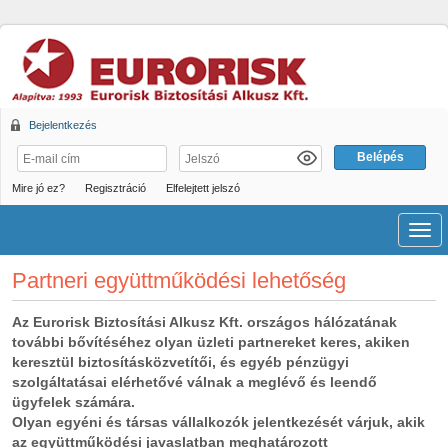
Bejelentkezés
Mire jó ez?
Regisztráció
Elfelejtett jelszó
Men
Partneri együttműködési lehetőség
Az Eurorisk Biztosítási Alkusz Kft. országos hálózatának
további bővítéséhez olyan üzleti partnereket keres, akiken
keresztül biztosításközvetítői, és egyéb pénzügyi
szolgáltatásai elérhetővé válnak a meglévő és leendő
ügyfelek számára.
Olyan egyéni és társas vállalkozók jelentkezését várjuk, akik
az együttműködési javaslatban meghatározott