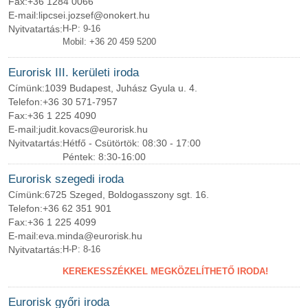
Fax:
+36 1284 0066
E-mail:
lipcsei.jozsef@onokert.hu
Nyitvatartás:
H-P: 9-16
Mobil: +36 20 459 5200
Eurorisk III. kerületi iroda
Címünk:
1039 Budapest, Juhász Gyula u. 4.
Telefon:
+36 30 571-7957
Fax:
+36 1 225 4090
E-mail:
judit.kovacs@eurorisk.hu
Nyitvatartás:
Hétfő - Csütörtök: 08:30 - 17:00
Péntek: 8:30-16:00
Eurorisk szegedi iroda
Címünk:
6725 Szeged, Boldogasszony sgt. 16.
Telefon:
+36 62 351 901
Fax:
+36 1 225 4099
E-mail:
eva.minda@eurorisk.hu
Nyitvatartás:
H-P: 8-16
KEREKESSZÉKKEL MEGKÖZELÍTHETŐ IRODA!
Eurorisk győri iroda