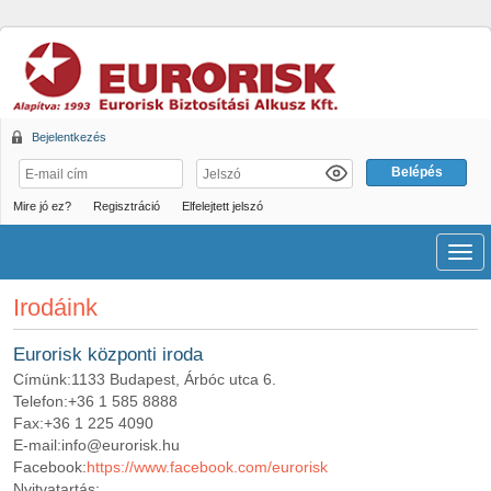
Bejelentkezés
Mire jó ez?
Regisztráció
Elfelejtett jelszó
Men
Irodáink
Eurorisk központi iroda
Címünk:
1133 Budapest, Árbóc utca 6.
Telefon:
+36 1 585 8888
Fax:
+36 1 225 4090
E-mail:
info@eurorisk.hu
Facebook:
https://www.facebook.com/eurorisk
Nyitvatartás: