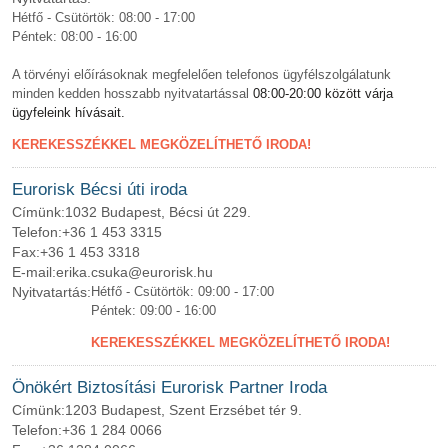
Hétfő - Csütörtök: 08:00 - 17:00
Péntek: 08:00 - 16:00
A törvényi előírásoknak megfelelően telefonos ügyfélszolgálatunk
minden kedden hosszabb nyitvatartással
08:00-20:00 között várja
ügyfeleink hívásait.
KEREKESSZÉKKEL MEGKÖZELÍTHETŐ IRODA!
Eurorisk Bécsi úti iroda
Címünk:
1032 Budapest, Bécsi út 229.
Telefon:
+36 1 453 3315
Fax:
+36 1 453 3318
E-mail:
erika.csuka@eurorisk.hu
Nyitvatartás:
Hétfő - Csütörtök: 09:00 - 17:00
Péntek: 09:00 - 16:00
KEREKESSZÉKKEL MEGKÖZELÍTHETŐ IRODA!
Önökért Biztosítási Eurorisk Partner Iroda
Címünk:
1203 Budapest, Szent Erzsébet tér 9.
Telefon:
+36 1 284 0066