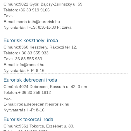
Címünk:
9022 Győr, Bajcsy-Zsilinszky u. 59.
Telefon:
+36 30 919 9166
Fax:
-
E-mail:
maria.toth@eurorisk.hu
Nyitvatartás:
H-CS: 8:30-16:00 P: zárva
Eurorisk keszthelyi iroda
Címünk:
8360 Keszthely, Rákóczi tér 12.
Telefon:
+ 36 83 555 933
Fax:
+ 36 83 555 933
E-mail:
info@ronsel.hu
Nyitvatartás:
H-P: 8-16
Eurorisk debreceni iroda
Címünk:
4024 Debrecen, Kossuth u. 42. 3.em.
Telefon:
+ 36 30 258 1812
Fax:
E-mail:
iroda.debrecen@eurorisk.hu
Nyitvatartás:
H-P: 8-16
Eurorisk tokorcsi iroda
Címünk:
9561 Tokorcs, Erzsébet u. 80.